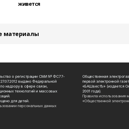
живется
е материалы
льство о регистрации СМИ № ФС77-
Общественная электрогаз
 27.07.2012 выдано Федеральной
первой электронной газе
по надзору в сфере связи,
«БАШвестЪ» (издается О
ионных технологий и массовых
2001 года).
аций.
Правила использования 
ещено для детей.
«Общественной электрон
ьзовании персональных данных