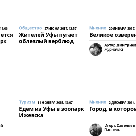
Общество
Мнение
11:06
27 ИЮНЯ 2017, 12:57
20 ЯНВАРЯ 2017, 
ется
Жителей Уфы пугает
Великое озвере
арк
облезлый верблюд
Артур Дмитрие
Журналист
Туризм
Мнение
0
11 НОЯБРЯ 2015, 13:07
2 ДЕКАБРЯ 2014, 
Едем из Уфы в зоопарк
Город, в которо
Ижевска
ий
Игорь Савельев
Писатель