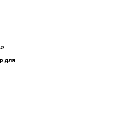
:27
р для