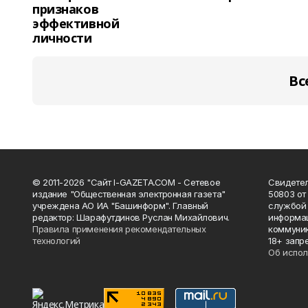
признаков
эффективной
личности
Вс
© 2011-2026 "Сайт I-GAZETA.COM - Сетевое
Свидете
издание "Общественная электронная газета"
50803 от
учреждена АО ИА "Башинформ". Главный
службой 
редактор: Шарафутдинов Руслан Михайлович.
информац
Правила применения рекомендательных
коммуник
технологий
18+ запр
Об испол