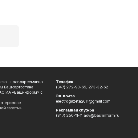
ета - правопреемница
Телефон
ты Башкортостана
(347) 272-93-65, 273-32-62
АО ИА «Башинформ» с
Эл. почта
electrogazeta2011@gmail.com
материалов
ной газеты»
Рекламная служба
(347) 250-11-11 adv@bashinform.ru