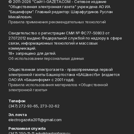
© 2011-2026 "Сайт I-GAZETA.COM - Сетевое издание
"Общественная электронная газета" учреждена АО ИА
"Башинформ". Главный редактор: Шарафутдинов Руслан
Михайлович.
Правила применения рекомендательных технологий
Свидетельство о регистрации СМИ № ФС77-50803 от
27.07.2012 выдано Федеральной службой по надзору в сфере
связи, информационных технологий и массовых
коммуникаций.
18+ запрещено для детей.
Об использовании персональных данных
Общественная электрогазета - правопреемница первой
электронной газеты Башкортостана «БАШвестЪ» (издается
ОАО ИА «Башинформ» с 2001 года).
Правила использования материалов «Общественной
электронной газеты»
Телефон
(347) 272-93-65, 273-32-62
Эл. почта
electrogazeta2011@gmail.com
Рекламная служба
(347) 250-11-11 adv@bashinform.ru