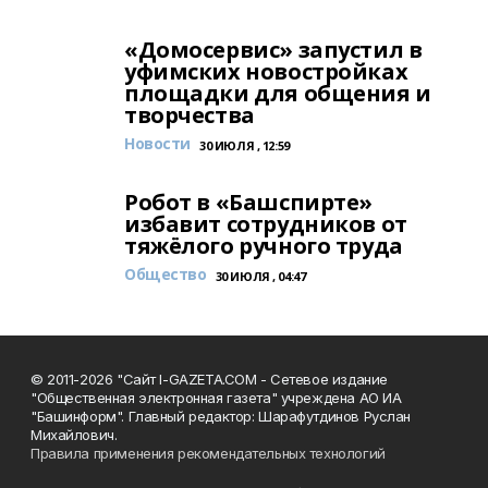
«Домосервис» запустил в
уфимских новостройках
площадки для общения и
творчества
Новости
30 ИЮЛЯ , 12:59
Робот в «Башспирте»
избавит сотрудников от
тяжёлого ручного труда
Общество
30 ИЮЛЯ , 04:47
© 2011-2026 "Сайт I-GAZETA.COM - Сетевое издание
"Общественная электронная газета" учреждена АО ИА
"Башинформ". Главный редактор: Шарафутдинов Руслан
Михайлович.
Правила применения рекомендательных технологий