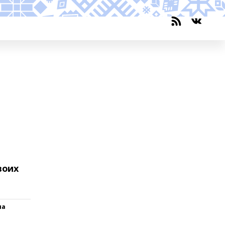
воих
на