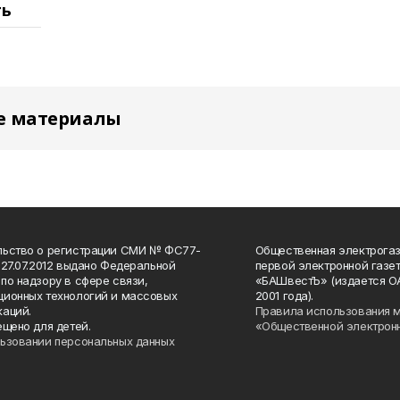
ть
е материалы
льство о регистрации СМИ № ФС77-
Общественная электрогаз
 27.07.2012 выдано Федеральной
первой электронной газе
по надзору в сфере связи,
«БАШвестЪ» (издается О
ионных технологий и массовых
2001 года).
аций.
Правила использования 
ещено для детей.
«Общественной электрон
ьзовании персональных данных