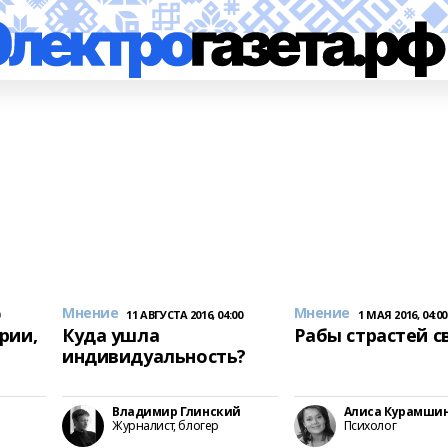
Мнение
Мнение
0
11 АВГУСТА 2016, 04:00
1 МАЯ 2016, 04:00
рии,
Куда ушла
Рабы страстей с
индивидуальность?
Владимир Глинский
Алиса Курамши
Журналист, блогер
Психолог