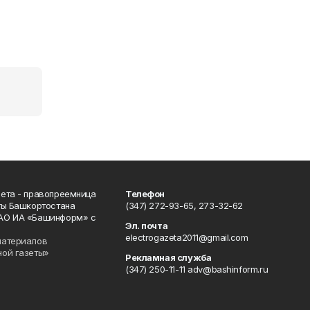
ета - правопреемница
Телефон
ты Башкортостана
(347) 272-93-65, 273-32-62
АО ИА «Башинформ» с
Эл. почта
electrogazeta2011@gmail.com
материалов
ной газеты»
Рекламная служба
(347) 250-11-11 adv@bashinform.ru