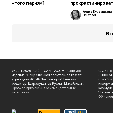
«того парня»?
прокрастинирова
Алиса Курамшина
Психолог
Вс
© 2011-2026 "Сайт I-GAZETA.COM - Сетевое
Свидете
издание "Общественная электронная газета"
50803 от
учреждена АО ИА "Башинформ". Главный
службой 
редактор: Шарафутдинов Руслан Михайлович.
информац
Правила применения рекомендательных
коммуник
технологий
18+ запр
Об испол