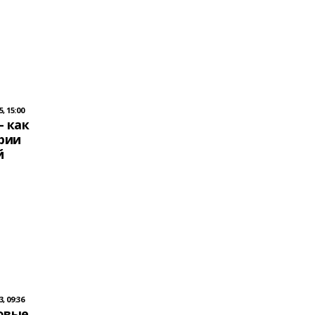
, 15:00
— как
рии
й
, 09:36
овые