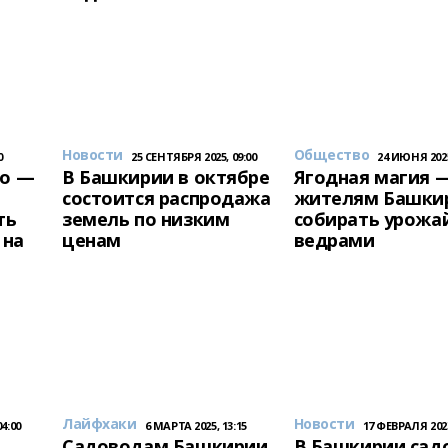
Новости
Общество
0
25 СЕНТЯБРЯ 2025, 09:00
24 ИЮНЯ 2025
но —
В Башкирии в октябре
Ягодная магия 
состоится распродажа
жителям Башки
ть
земель по низким
собирать урожа
 на
ценам
ведрами
Лайфхаки
Новости
4:00
6 МАРТА 2025, 13:15
17 ФЕВРАЛЯ 2023
Садоводам Башкирии
В Башкирии сад