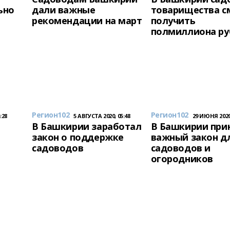
ьно
дали важные
товарищества с
рекомендации на март
получить
полмиллиона ру
Регион102
Регион102
:28
5 АВГУСТА 2020, 05:48
29 ИЮНЯ 2020,
т
В Башкирии заработал
В Башкирии при
закон о поддержке
важный закон д
садоводов
садоводов и
огородников