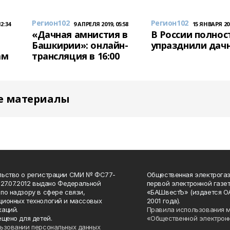
Регион102
Регион102
2:34
9 АПРЕЛЯ 2019, 05:58
15 ЯНВАРЯ 201
«Дачная амнистия в
В России полно
Башкирии»: онлайн-
упразднили дач
ам
трансляция в 16:00
е материалы
льство о регистрации СМИ № ФС77-
Общественная электрогаз
 27.07.2012 выдано Федеральной
первой электронной газе
по надзору в сфере связи,
«БАШвестЪ» (издается О
ионных технологий и массовых
2001 года).
аций.
Правила использования 
ещено для детей.
«Общественной электрон
ьзовании персональных данных