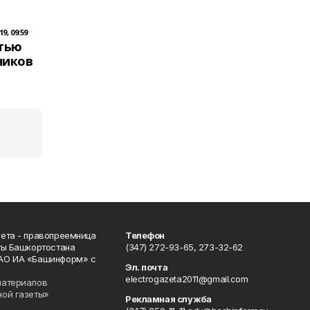
9, 09:59
стью
ников
ета - правопреемница
Телефон
ты Башкортостана
(347) 272-93-65, 273-32-62
АО ИА «Башинформ» с
Эл. почта
electrogazeta2011@gmail.com
материалов
ной газеты»
Рекламная служба