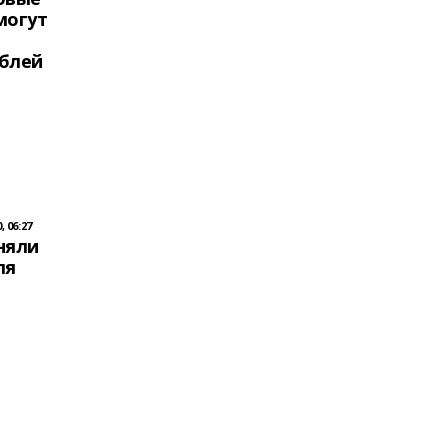
могут
блей
 06:27
няли
ля