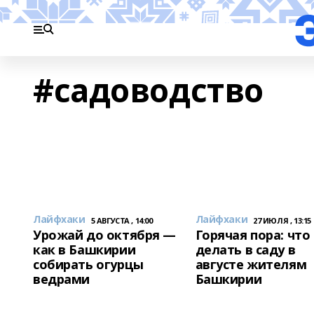
#садоводство
Лайфхаки
Лайфхаки
5 АВГУСТА , 14:00
27 ИЮЛЯ , 13:15
Урожай до октября —
Горячая пора: что
как в Башкирии
делать в саду в
собирать огурцы
августе жителям
ведрами
Башкирии