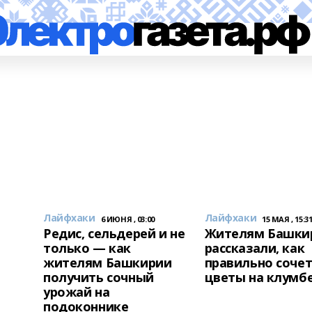
Лайфхаки
Лайфхаки
6 ИЮНЯ , 03:00
15 МАЯ , 15:3
Редис, сельдерей и не
Жителям Башки
только — как
рассказали, как
жителям Башкирии
правильно соче
получить сочный
цветы на клумб
урожай на
подоконнике