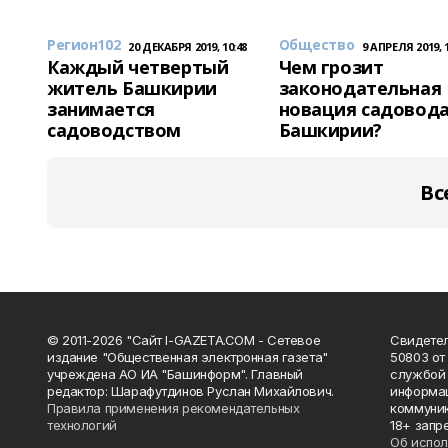
Регион102
Общество
20 ДЕКАБРЯ 2019, 10:48
9 АПРЕЛЯ 2019, 1
Каждый четвертый
Чем грозит
житель Башкирии
законодательная
занимается
новация садовод
садоводством
Башкирии?
Вс
© 2011-2026 "Сайт I-GAZETA.COM - Сетевое
Свидете
издание "Общественная электронная газета"
50803 от
учреждена АО ИА "Башинформ". Главный
службой 
редактор: Шарафутдинов Руслан Михайлович.
информац
Правила применения рекомендательных
коммуник
технологий
18+ запр
Об испол