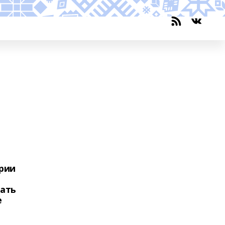
1
рии
тать
е