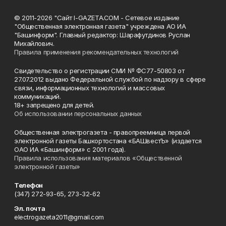
© 2011-2026 "Сайт I-GAZETA.COM - Сетевое издание
"Общественная электронная газета" учреждена АО ИА
"Башинформ". Главный редактор: Шарафутдинов Руслан
Михайлович.
Правила применения рекомендательных технологий
Свидетельство о регистрации СМИ № ФС77-50803 от
27.07.2012 выдано Федеральной службой по надзору в сфере
связи, информационных технологий и массовых
коммуникаций.
18+ запрещено для детей.
Об использовании персональных данных
Общественная электрогазета - правопреемница первой
электронной газеты Башкортостана «БАШвестЪ» (издается
ОАО ИА «Башинформ» с 2001 года).
Правила использования материалов «Общественной
электронной газеты»
Телефон
(347) 272-93-65, 273-32-62
Эл. почта
electrogazeta2011@gmail.com