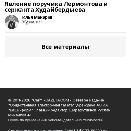
Явление поручика Лермонтова и
сержанта Худайбердыева
Илья Макаров
Журналист
Все материалы
© 2011-2026 "Сайт I-GAZETA.COM - Сетевое издание
"Общественная электронная газета" учреждена АО ИА
"Башинформ". Главный редактор: Шарафутдинов Руслан
Михайлович.
Правила применения рекомендательных технологий
Свидетельство о регистрации СМИ № ФС77-50803 от