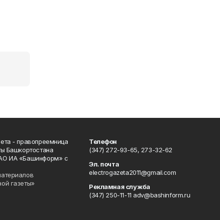
ета - правопреемница
Телефон
ты Башкортостана
(347) 272-93-65, 273-32-62
АО ИА «Башинформ» с
Эл. почта
electrogazeta2011@gmail.com
материалов
ной газеты»
Рекламная служба
(347) 250-11-11 adv@bashinform.ru