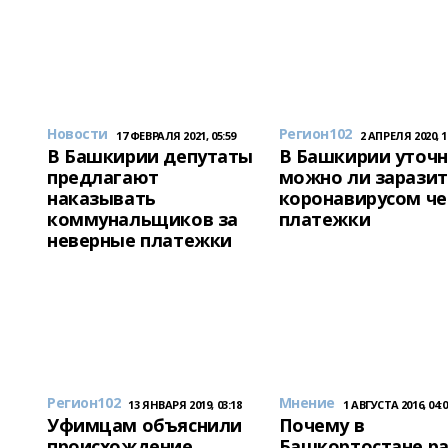
Новости
Регион102
17 ФЕВРАЛЯ 2021, 05:59
2 АПРЕЛЯ 2020, 1
В Башкирии депутаты
В Башкирии уточн
предлагают
можно ли заразит
наказывать
коронавирусом че
коммунальщиков за
платежки
неверные платежки
Регион102
Мнение
13 ЯНВАРЯ 2019, 03:18
1 АВГУСТА 2016, 04:0
Уфимцам объяснили
Почему в
происхождение
Башкортостане ра