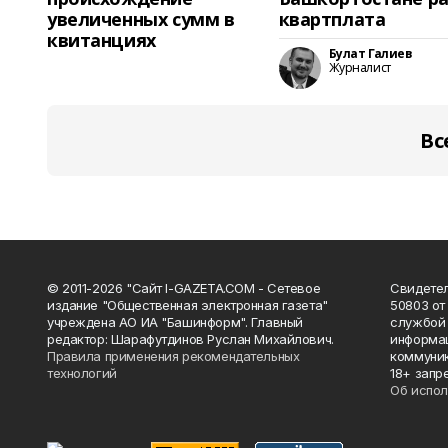
увеличенных сумм в
квартплата
квитанциях
Булат Галиев
Журналист
Вс
© 2011-2026 "Сайт I-GAZETA.COM - Сетевое
Свидете
издание "Общественная электронная газета"
50803 от
учреждена АО ИА "Башинформ". Главный
службой 
редактор: Шарафутдинов Руслан Михайлович.
информац
Правила применения рекомендательных
коммуник
технологий
18+ запр
Об испол