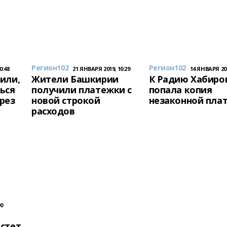
Регион102
Регион102
0:48
21 ЯНВАРЯ 2019, 10:29
14 ЯНВАРЯ 201
или,
Жители Башкирии
К Радию Хабиро
ься
получили платежки с
попала копия
рез
новой строкой
незаконной пла
расходов
0
стет