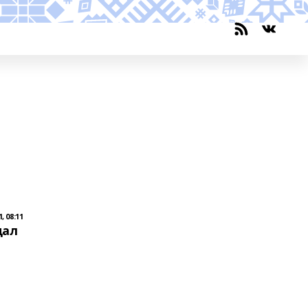
, 08:11
дал