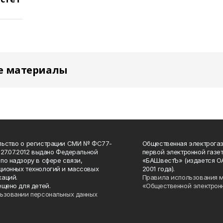
е материалы
льство о регистрации СМИ № ФС77-
Общественная электрогаз
 27.07.2012 выдано Федеральной
первой электронной газе
по надзору в сфере связи,
«БАШвестЪ» (издается О
ионных технологий и массовых
2001 года).
аций.
Правила использования 
ещено для детей.
«Общественной электрон
ьзовании персональных данных