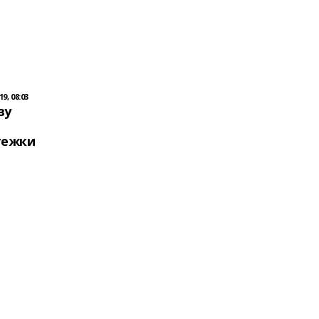
9, 08:03
ву
тежки