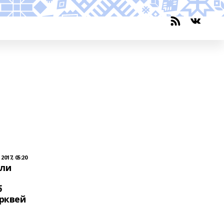
017, 05:20
ели
б
рквей