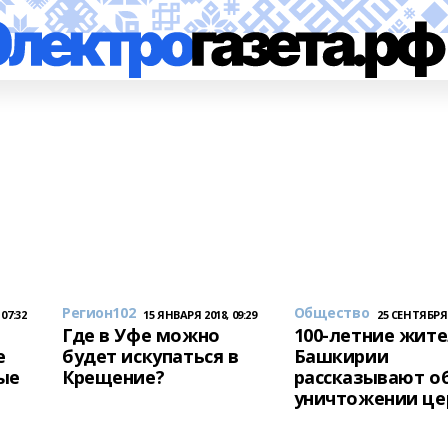
Регион102
Общество
07:32
15 ЯНВАРЯ 2018, 09:29
25 СЕНТЯБРЯ 2
и
Где в Уфе можно
100-летние жит
е
будет искупаться в
Башкирии
ые
Крещение?
рассказывают о
уничтожении це