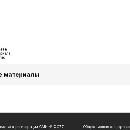
6
чева
урнала
тик
е материалы
льство о регистрации СМИ № ФС77-
Общественная электрогаз