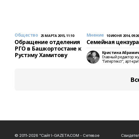
Общество
Мнение
25 МАРТА 2015, 11:10
10 ИЮНЯ 2014, 09:2
Обращение отделения
Семейная цензура
РГО в Башкортостане к
Кристина Абрами
Рустэму Хамитову
Главный редактор ж
"Гипертекст", арт-кри
Вс
© 2011-2026 "Сайт I-GAZETA.COM - Сетевое
Свидете