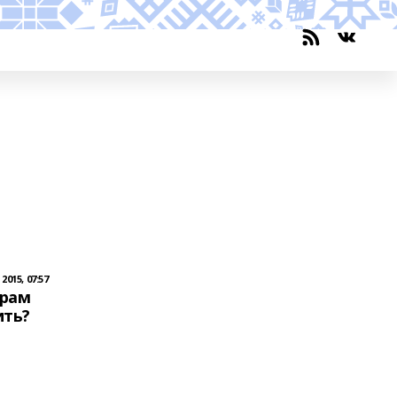
015, 07:57
ерам
ить?