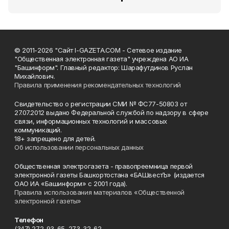
© 2011-2026 "Сайт I-GAZETA.COM - Сетевое издание
"Общественная электронная газета" учреждена АО ИА
"Башинформ". Главный редактор: Шарафутдинов Руслан
Михайлович.
Правила применения рекомендательных технологий
Свидетельство о регистрации СМИ № ФС77-50803 от
27.07.2012 выдано Федеральной службой по надзору в сфере
связи, информационных технологий и массовых
коммуникаций.
18+ запрещено для детей.
Об использовании персональных данных
Общественная электрогазета - правопреемница первой
электронной газеты Башкортостана «БАШвестЪ» (издается
ОАО ИА «Башинформ» с 2001 года).
Правила использования материалов «Общественной
электронной газеты»
Телефон
(347) 272-93-65, 273-32-62