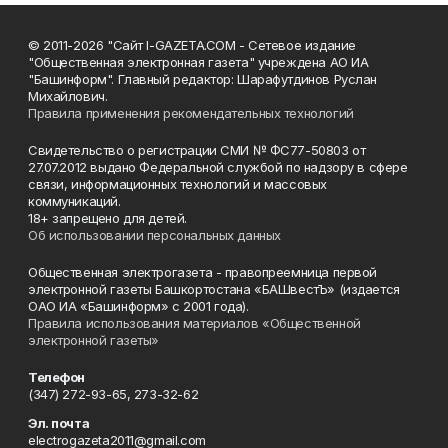
© 2011-2026 "Сайт I-GAZETA.COM - Сетевое издание
"Общественная электронная газета" учреждена АО ИА
"Башинформ". Главный редактор: Шарафутдинов Руслан
Михайлович.
Правила применения рекомендательных технологий
Свидетельство о регистрации СМИ № ФС77-50803 от
27.07.2012 выдано Федеральной службой по надзору в сфере
связи, информационных технологий и массовых
коммуникаций.
18+ запрещено для детей.
Об использовании персональных данных
Общественная электрогазета - правопреемница первой
электронной газеты Башкортостана «БАШвестЪ» (издается
ОАО ИА «Башинформ» с 2001 года).
Правила использования материалов «Общественной
электронной газеты»
Телефон
(347) 272-93-65, 273-32-62
Эл. почта
electrogazeta2011@gmail.com