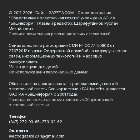
© 2011-2026 "Сайт I-GAZETA.COM - Сетевое издание
"Общественная электронная газета" учреждена АО ИА
"Башинформ". Главный редактор: Шарафутдинов Руслан
Михайлович.
Правила применения рекомендательных технологий
Свидетельство о регистрации СМИ № ФС77-50803 от
27.07.2012 выдано Федеральной службой по надзору в сфере
связи, информационных технологий и массовых
коммуникаций.
18+ запрещено для детей.
Об использовании персональных данных
Общественная электрогазета - правопреемница первой
электронной газеты Башкортостана «БАШвестЪ» (издается
ОАО ИА «Башинформ» с 2001 года).
Правила использования материалов «Общественной
электронной газеты»
Телефон
(347) 272-93-65, 273-32-62
Эл. почта
electrogazeta2011@gmail.com