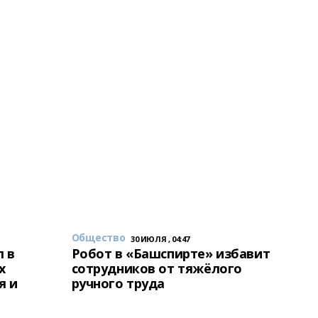
Общество
30 ИЮЛЯ , 04:47
 в
Робот в «Башспирте» избавит
х
сотрудников от тяжёлого
я и
ручного труда