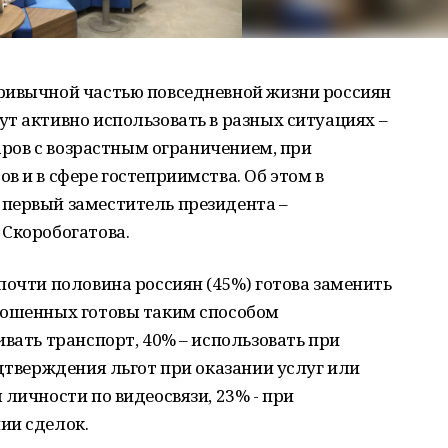
ривычной частью повседневной жизни россиян
т активно использовать в разных ситуациях –
варов с возрастным ограничением, при
в и в сфере гостеприимства. Об этом в
первый заместитель президента –
 Скоробогатова.
почти половина россиян (45%) готова заменить
рошенных готовы таким способом
ивать транспорт, 40% – использовать при
одтверждения льгот при оказании услуг или
личности по видеосвязи, 23% - при
ии сделок.