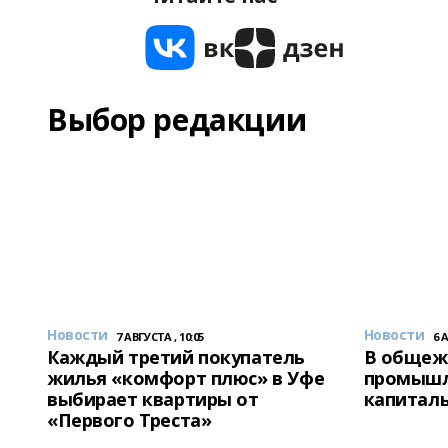
Выбор редакции
Новости
Новости
7 АВГУСТА , 10:05
6 
Каждый третий покупатель
В общеж
жилья «комфорт плюс» в Уфе
промышл
выбирает квартиры от
капитал
«Первого Треста»