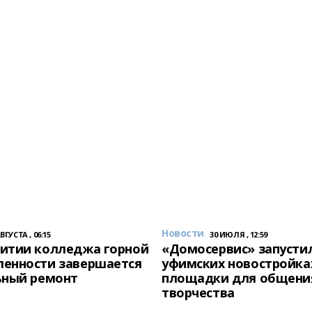
Новости
АВГУСТА , 06:15
30 ИЮЛЯ , 12:59
итии колледжа горной
«Домосервис» запустил
енности завершается
уфимских новостройка
ьный ремонт
площадки для общени
творчества