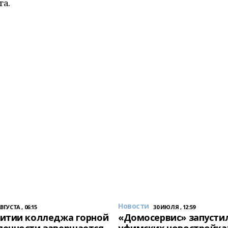
га.
Новости
АВГУСТА , 06:15
30 ИЮЛЯ , 12:59
итии колледжа горной
«Домосервис» запустил