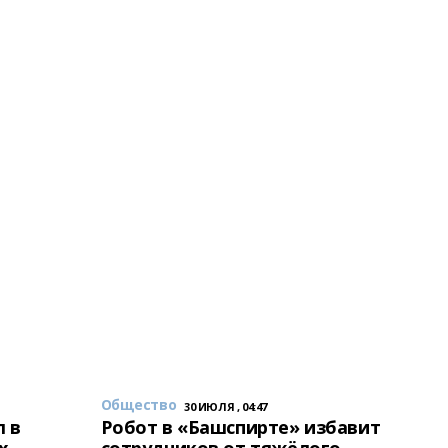
Общество
30 ИЮЛЯ , 04:47
 в
Робот в «Башспирте» избавит