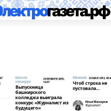
Школа
Мнение
47
23 МАЯ 2012, 03:4
29 ЯНВАРЯ 2015,
начжура
и
14:37
Чтоб строка не
Выпускница
пустовала...
башкирского
колледжа выиграла
конкурс «Журналист из
Илья Макаров
Журналист
будущего»