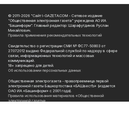
© 2011-2026 "Сайт I-GAZETA.COM - Сетевое издание
"Общественная электронная газета" учреждена АО ИА
"Башинформ". Главный редактор: Шарафутдинов Руслан
Михайлович.
Правила применения рекомендательных технологий
Свидетельство о регистрации СМИ № ФС77-50803 от
27.07.2012 выдано Федеральной службой по надзору в сфере
связи, информационных технологий и массовых
коммуникаций.
18+ запрещено для детей.
Об использовании персональных данных
Общественная электрогазета - правопреемница первой
электронной газеты Башкортостана «БАШвестЪ» (издается
ОАО ИА «Башинформ» с 2001 года).
Правила использования материалов «Общественной
электронной газеты»
Телефон
(347) 272-93-65, 273-32-62
Эл. почта