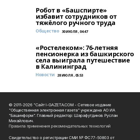
Робот в «Башспирте»
избавит сотрудников от
тяжёлого ручного труда
Общество
30 ИЮЛЯ , 04:47
«Ростелеком»: 76-летняя
пенсионерка из башкирского
села выиграла путешествие
в Калининград
Новости
28 ИЮЛЯ , 05:53
© 2011-2026 "Сайт I-GAZETA.COM - Сетевое издание
"Общественная электронная газета" учреждена АО ИА
"Башинформ". Главный редактор: Шарафутдинов Руслан
Михайлович.
Правила применения рекомендательных технологий
Свидетельство о регистрации СМИ № ФС77-50803 от