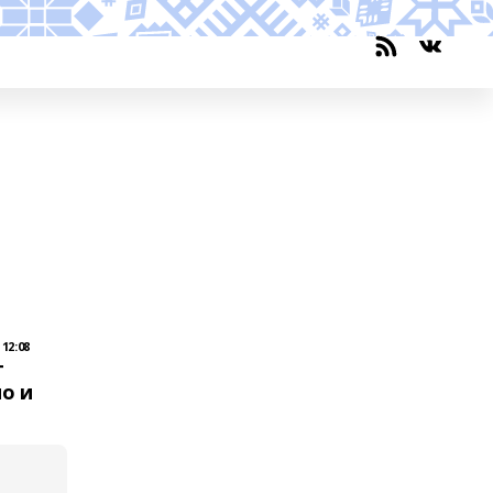
12:08
г
но и