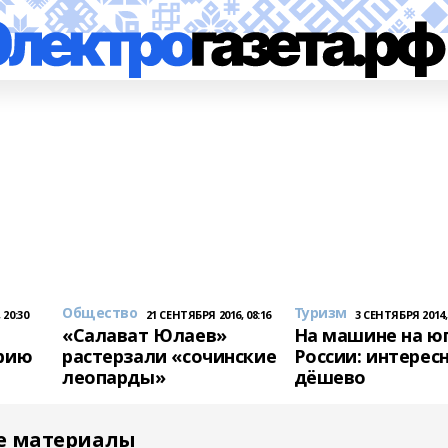
Общество
Туризм
 20:30
21 СЕНТЯБРЯ 2016, 08:16
3 СЕНТЯБРЯ 2014, 
«Салават Юлаев»
На машине на ю
ерию
растерзали «сочинские
России: интерес
леопарды»
дёшево
е материалы