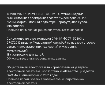
© 2011-2026 "Сайт I-GAZETA.COM - Сетевое издание
"Общественная электронная газета" учреждена АО ИА
"Башинформ". Главный редактор: Шарафутдинов Руслан
Михайлович.
Правила применения рекомендательных технологий
Свидетельство о регистрации СМИ № ФС77-50803 от
27.07.2012 выдано Федеральной службой по надзору в сфере
связи, информационных технологий и массовых
коммуникаций.
18+ запрещено для детей.
Об использовании персональных данных
Общественная электрогазета - правопреемница первой
электронной газеты Башкортостана «БАШвестЪ» (издается
ОАО ИА «Башинформ» с 2001 года).
Правила использования материалов «Общественной
электронной газеты»
Телефон
(347) 272-93-65, 273-32-62
Эл. почта