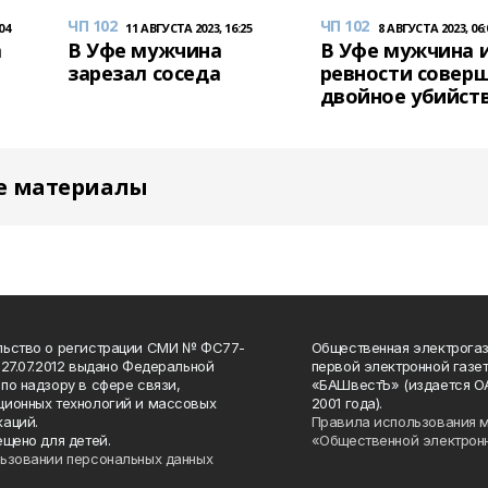
ЧП 102
ЧП 102
04
11 АВГУСТА 2023, 16:25
8 АВГУСТА 2023, 06:
а
В Уфе мужчина
В Уфе мужчина и
зарезал соседа
ревности совер
двойное убийст
е материалы
льство о регистрации СМИ № ФС77-
Общественная электрогаз
 27.07.2012 выдано Федеральной
первой электронной газе
по надзору в сфере связи,
«БАШвестЪ» (издается О
ионных технологий и массовых
2001 года).
аций.
Правила использования 
ещено для детей.
«Общественной электрон
ьзовании персональных данных