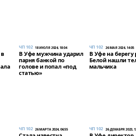
ЧП 102
ЧП 102
18 ИЮЛЯ 2024, 18:04
26 МАЯ 2024, 14:05
 в
В Уфе мужчина ударил
В Уфе на берегу
парня банкой по
Белой нашли те
пала
голове и попал «под
мальчика
статью»
ЧП 102
ЧП 102
26 МАРТА 2024, 06:55
26 ДЕКАБРЯ 2023, 1
Стала известна
В Уфе директор