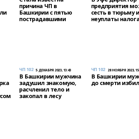
причина ЧП в
предприятия м
или
Башкирии с пятью
сесть в тюрьму и
пострадавшими
неуплаты налог
ЧП 102
ЧП 102
5 ДЕКАБРЯ 2023, 13:43
28 НОЯБРЯ 2023, 15
В Башкирии мужчина
В Башкирии му
рка
задушил знакомую,
до смерти изби
расчленил тело и
усом
закопал в лесу