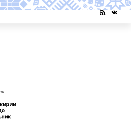
:05
шкирии
до
ьник