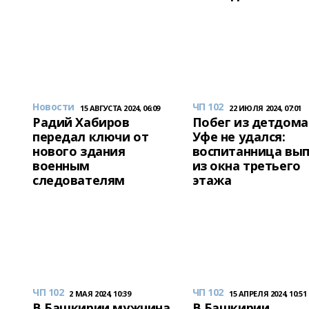
Новости
ЧП 102
15 АВГУСТА 2024, 06:09
22 ИЮЛЯ 2024, 07:01
Радий Хабиров
Побег из детдома
передал ключи от
Уфе не удался:
нового здания
воспитанница вы
военным
из окна третьего
следователям
этажа
ЧП 102
ЧП 102
2 МАЯ 2024, 10:39
15 АПРЕЛЯ 2024, 10:51
В Башкирии мужчина
В Башкирии