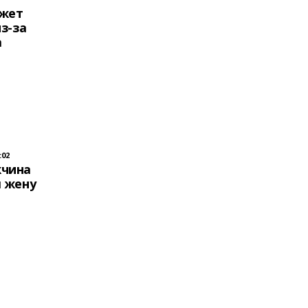
ожет
з-за
а
:02
жчина
л жену