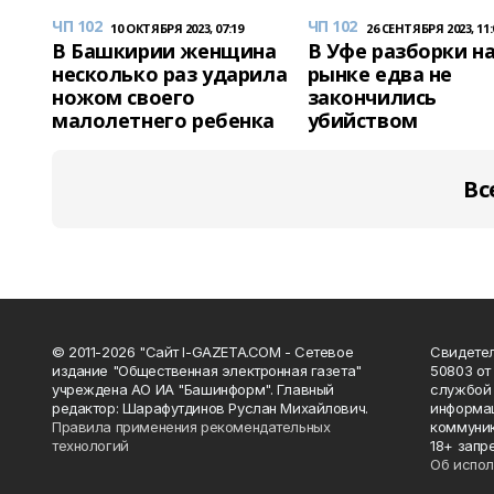
ЧП 102
ЧП 102
10 ОКТЯБРЯ 2023, 07:19
26 СЕНТЯБРЯ 2023, 11:
В Башкирии женщина
В Уфе разборки н
несколько раз ударила
рынке едва не
ножом своего
закончились
малолетнего ребенка
убийством
Вс
© 2011-2026 "Сайт I-GAZETA.COM - Сетевое
Свидете
издание "Общественная электронная газета"
50803 от
учреждена АО ИА "Башинформ". Главный
службой 
редактор: Шарафутдинов Руслан Михайлович.
информац
Правила применения рекомендательных
коммуник
технологий
18+ запр
Об испол