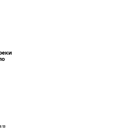
 реки
ло
3:13