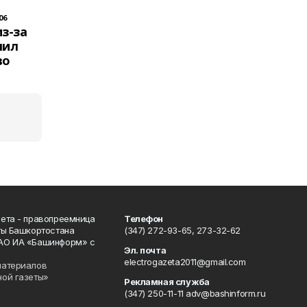
06
з-за
шил
во
ета - правопреемница
Телефон
ты Башкортостана
(347) 272-93-65, 273-32-62
АО ИА «Башинформ» с
Эл. почта
electrogazeta2011@gmail.com
материалов
ной газеты»
Рекламная служба
(347) 250-11-11 adv@bashinform.ru