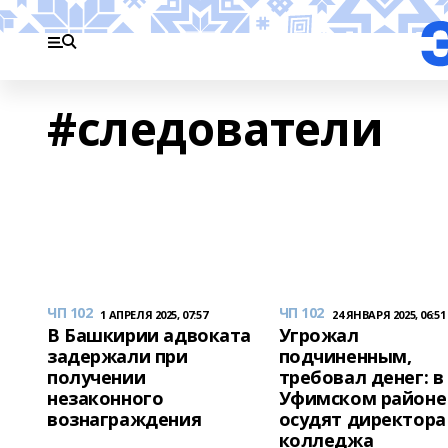
#следователи
ЧП 102
ЧП 102
1 АПРЕЛЯ 2025, 07:57
24 ЯНВАРЯ 2025, 06:51
В Башкирии адвоката
Угрожал
задержали при
подчиненным,
получении
требовал денег: в
незаконного
Уфимском районе
вознаграждения
осудят директора
колледжа