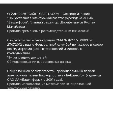
© 2011-2026 "Сайт I-GAZETA.COM - Сетевое издание
"Общественная электронная газета" учреждена АО ИА
"Башинформ". Главный редактор: Шарафутдинов Руслан
Михайлович.
Правила применения рекомендательных технологий
Свидетельство о регистрации СМИ № ФС77-50803 от
27.07.2012 выдано Федеральной службой по надзору в сфере
связи, информационных технологий и массовых
коммуникаций.
18+ запрещено для детей.
Об использовании персональных данных
Общественная электрогазета - правопреемница первой
электронной газеты Башкортостана «БАШвестЪ» (издается
ОАО ИА «Башинформ» с 2001 года).
Правила использования материалов «Общественной
электронной газеты»
Телефон
(347) 272-93-65, 273-32-62
Эл. почта