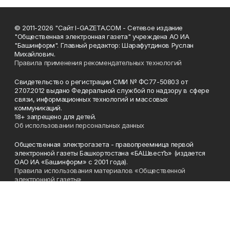
© 2011-2026 "Сайт I-GAZETA.COM - Сетевое издание
"Общественная электронная газета" учреждена АО ИА
"Башинформ". Главный редактор: Шарафутдинов Руслан
Михайлович.
Правила применения рекомендательных технологий
Свидетельство о регистрации СМИ № ФС77-50803 от
27.07.2012 выдано Федеральной службой по надзору в сфере
связи, информационных технологий и массовых
коммуникаций.
18+ запрещено для детей.
Об использовании персональных данных
Общественная электрогазета - правопреемница первой
электронной газеты Башкортостана «БАШвестЪ» (издается
ОАО ИА «Башинформ» с 2001 года).
Правила использования материалов «Общественной
электронной газеты»
Телефон
(347) 272-93-65, 273-32-62
Эл. почта