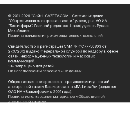
© 2011-2026 "Сайт I-GAZETA.COM - Сетевое издание
"Общественная электронная газета" учреждена АО ИА
"Башинформ". Главный редактор: Шарафутдинов Руслан
Михайлович.
Правила применения рекомендательных технологий
Свидетельство о регистрации СМИ № ФС77-50803 от
27.07.2012 выдано Федеральной службой по надзору в сфере
связи, информационных технологий и массовых
коммуникаций.
18+ запрещено для детей.
Об использовании персональных данных
Общественная электрогазета - правопреемница первой
электронной газеты Башкортостана «БАШвестЪ» (издается
ОАО ИА «Башинформ» с 2001 года).
Правила использования материалов «Общественной
электронной газеты»
Телефон
(347) 272-93-65, 273-32-62
Эл. почта