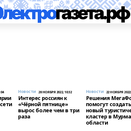
Новости
Новости
:04
28 НОЯБРЯ 2022, 10:32
22 НОЯБРЯ 2022,
ирии
Интерес россиян к
Решения МегаФ
 сети
«Чёрной пятнице»
помогут создат
вырос более чем в три
новый туристич
раза
кластер в Мурм
области