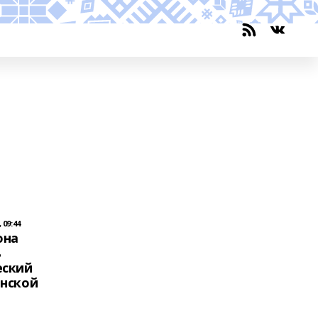
 09:44
она
ь
еский
анской