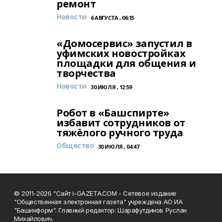
ремонт
Новости
6 АВГУСТА , 06:15
«Домосервис» запустил в
уфимских новостройках
площадки для общения и
творчества
Новости
30 ИЮЛЯ , 12:59
Робот в «Башспирте»
избавит сотрудников от
тяжёлого ручного труда
Общество
30 ИЮЛЯ , 04:47
© 2011-2026 "Сайт I-GAZETA.COM - Сетевое издание
"Общественная электронная газета" учреждена АО ИА
"Башинформ". Главный редактор: Шарафутдинов Руслан
Михайлович.