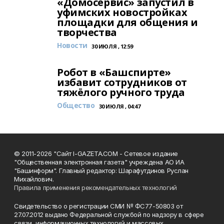
«Домосервис» запустил в
уфимских новостройках
площадки для общения и
творчества
Новости
30 ИЮЛЯ , 12:59
Робот в «Башспирте»
избавит сотрудников от
тяжёлого ручного труда
Общество
30 ИЮЛЯ , 04:47
© 2011-2026 "Сайт I-GAZETA.COM - Сетевое издание
"Общественная электронная газета" учреждена АО ИА
"Башинформ". Главный редактор: Шарафутдинов Руслан
Михайлович.
Правила применения рекомендательных технологий
Свидетельство о регистрации СМИ № ФС77-50803 от
27.07.2012 выдано Федеральной службой по надзору в сфере
связи, информационных технологий и массовых