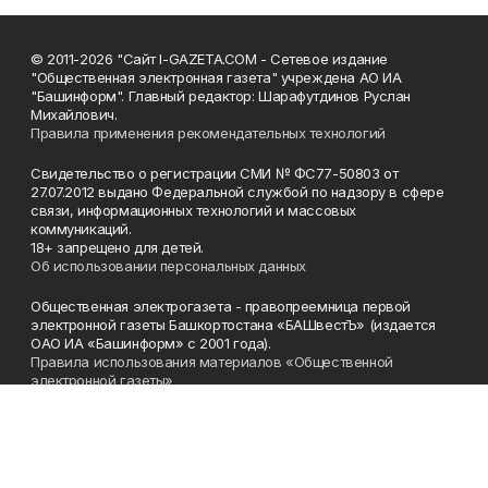
© 2011-2026 "Сайт I-GAZETA.COM - Сетевое издание
"Общественная электронная газета" учреждена АО ИА
"Башинформ". Главный редактор: Шарафутдинов Руслан
Михайлович.
Правила применения рекомендательных технологий
Свидетельство о регистрации СМИ № ФС77-50803 от
27.07.2012 выдано Федеральной службой по надзору в сфере
связи, информационных технологий и массовых
коммуникаций.
18+ запрещено для детей.
Об использовании персональных данных
Общественная электрогазета - правопреемница первой
электронной газеты Башкортостана «БАШвестЪ» (издается
ОАО ИА «Башинформ» с 2001 года).
Правила использования материалов «Общественной
электронной газеты»
Телефон
(347) 272-93-65, 273-32-62
Эл. почта