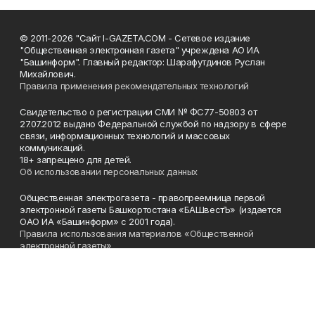
© 2011-2026 "Сайт I-GAZETA.COM - Сетевое издание
"Общественная электронная газета" учреждена АО ИА
"Башинформ". Главный редактор: Шарафутдинов Руслан
Михайлович.
Правила применения рекомендательных технологий
Свидетельство о регистрации СМИ № ФС77-50803 от
27.07.2012 выдано Федеральной службой по надзору в сфере
связи, информационных технологий и массовых
коммуникаций.
18+ запрещено для детей.
Об использовании персональных данных
Общественная электрогазета - правопреемница первой
электронной газеты Башкортостана «БАШвестЪ» (издается
ОАО ИА «Башинформ» с 2001 года).
Правила использования материалов «Общественной
электронной газеты»
Телефон
(347) 272-93-65, 273-32-62
Эл. почта