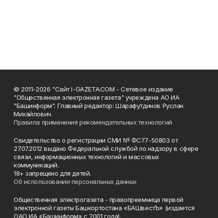
© 2011-2026 "Сайт I-GAZETA.COM - Сетевое издание
"Общественная электронная газета" учреждена АО ИА
"Башинформ". Главный редактор: Шарафутдинов Руслан
Михайлович.
Правила применения рекомендательных технологий
Свидетельство о регистрации СМИ № ФС77-50803 от
27.07.2012 выдано Федеральной службой по надзору в сфере
связи, информационных технологий и массовых
коммуникаций.
18+ запрещено для детей.
Об использовании персональных данных
Общественная электрогазета - правопреемница первой
электронной газеты Башкортостана «БАШвестЪ» (издается
ОАО ИА «Башинформ» с 2001 года).