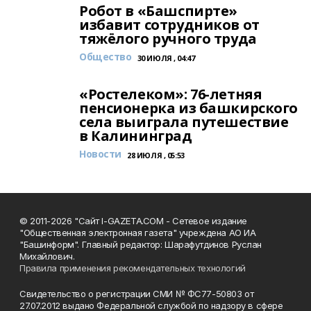
Робот в «Башспирте»
избавит сотрудников от
тяжёлого ручного труда
Общество
30 ИЮЛЯ , 04:47
«Ростелеком»: 76-летняя
пенсионерка из башкирского
села выиграла путешествие
в Калининград
Новости
28 ИЮЛЯ , 05:53
© 2011-2026 "Сайт I-GAZETA.COM - Сетевое издание
"Общественная электронная газета" учреждена АО ИА
"Башинформ". Главный редактор: Шарафутдинов Руслан
Михайлович.
Правила применения рекомендательных технологий
Свидетельство о регистрации СМИ № ФС77-50803 от
27.07.2012 выдано Федеральной службой по надзору в сфере