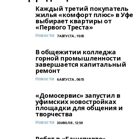
Каждый третий покупатель
жилья «комфорт плюс» в Уфе
выбирает квартиры от
«Первого Треста»
Новости
7 АВГУСТА , 10:05
В общежитии колледжа
горной промышленности
завершается капитальный
ремонт
Новости
6 АВГУСТА , 06:15
«Домосервис» запустил в
уфимских новостройках
площадки для общения и
творчества
Новости
30 ИЮЛЯ , 12:59
Робот в «Башспирте»