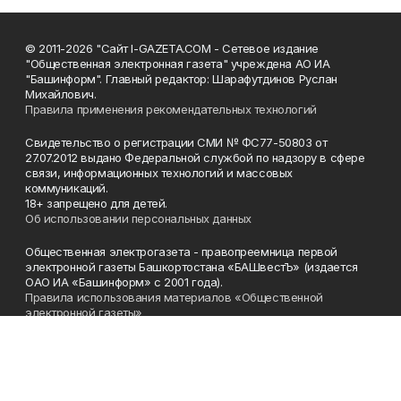
© 2011-2026 "Сайт I-GAZETA.COM - Сетевое издание
"Общественная электронная газета" учреждена АО ИА
"Башинформ". Главный редактор: Шарафутдинов Руслан
Михайлович.
Правила применения рекомендательных технологий
Свидетельство о регистрации СМИ № ФС77-50803 от
27.07.2012 выдано Федеральной службой по надзору в сфере
связи, информационных технологий и массовых
коммуникаций.
18+ запрещено для детей.
Об использовании персональных данных
Общественная электрогазета - правопреемница первой
электронной газеты Башкортостана «БАШвестЪ» (издается
ОАО ИА «Башинформ» с 2001 года).
Правила использования материалов «Общественной
электронной газеты»
Телефон
(347) 272-93-65, 273-32-62
Эл. почта