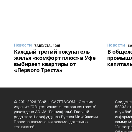
Новости
Новости
7 АВГУСТА , 10:05
6 
Каждый третий покупатель
В общеж
жилья «комфорт плюс» в Уфе
промышл
выбирает квартиры от
капитал
«Первого Треста»
© 2011-2026 "Сайт I-GAZETA.COM - Сетевое
Свидете
издание "Общественная электронная газета"
50803 от
учреждена АО ИА "Башинформ". Главный
службой 
редактор: Шарафутдинов Руслан Михайлович.
информац
Правила применения рекомендательных
коммуник
технологий
18+ запр
Об испол