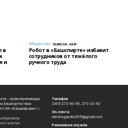
Общество
30 ИЮЛЯ , 04:47
 в
Робот в «Башспирте» избавит
х
сотрудников от тяжёлого
я и
ручного труда
ета - правопреемница
Телефон
ты Башкортостана
(347) 272-93-65, 273-32-62
АО ИА «Башинформ» с
Эл. почта
electrogazeta2011@gmail.com
материалов
ной газеты»
Рекламная служба