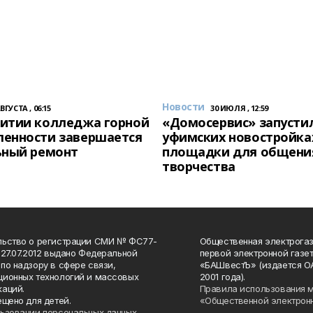
Новости
АВГУСТА , 06:15
30 ИЮЛЯ , 12:59
итии колледжа горной
«Домосервис» запустил
енности завершается
уфимских новостройка
ьный ремонт
площадки для общени
творчества
льство о регистрации СМИ № ФС77-
Общественная электрогаз
 27.07.2012 выдано Федеральной
первой электронной газе
по надзору в сфере связи,
«БАШвестЪ» (издается О
ионных технологий и массовых
2001 года).
аций.
Правила использования 
ещено для детей.
«Общественной электрон
ьзовании персональных данных