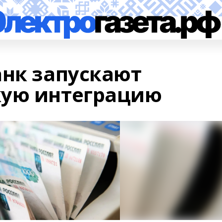
анк запускают
кую интеграцию