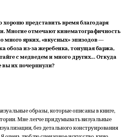
о хорошо представить время благодаря
ки. Многие отмечают кинематографичность
о много ярких, «вкусных» эпизодов —
ка обоза из-за жеребенка, тонущая баржа,
тайге с медведем и много других... Откуда
е вы их почерпнули?
визуальные образы, которые описаны в книге,
тории. Мне легче придумывать визуальные
визуализации, без детального конструирования
Я очень люблю сценарное искусство, кино,