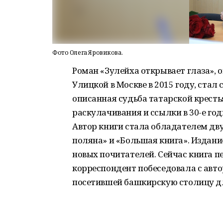
Фото Олега Яровикова.
Роман «Зулейха открывает глаза»,
Улицкой в Москве в 2015 году, ста
описанная судьба татарской крест
раскулачивания и ссылки в 30-е го
Автор книги стала обладателем дв
поляна» и «Большая книга». Издан
новых почитателей. Сейчас книга пе
корреспондент побеседовала с авто
посетившей башкирскую столицу дл