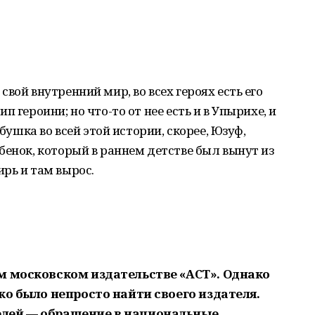
вой внутренний мир, во всех героях есть его
 героини; но что-то от нее есть и в Упырихе, и
абушка во всей этой истории, скорее, Юзуф,
бенок, который в раннем детстве был вынут из
рь и там вырос.
м московском издательстве «АСТ». Однако
ко было непросто найти своего издателя.
лей — обращение в национальные