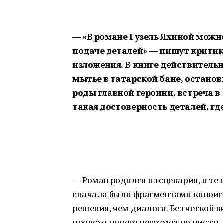
— «В романе Гузель Яхиной можн
подаче деталей» — пишут крити
изложения. В книге действительн
мытье в татарской бане, останов
роды главной героини, встреча в 
такая достоверность деталей, гд
— Роман родился из сценария, и те 
сначала были фрагментами киноис
решения, чем диалоги. Без четкой 
происходящего невозможно писать. 