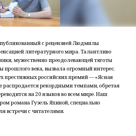
 опубликованный с рецензией Людмилы
л сенсацией литературного мира. Талантливо
ьянки, мужественно преодолевающей тяготы
ды прошлого века, вызвала огромный интерес.
ух престижных российских премий — «Ясная
ие распродается рекордными темпами, обретая
реводится на 20 языков во всем мире. Наш
ром романа Гузель Яхиной, специально
я встречи с читателями.