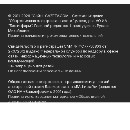
© 2011-2026 "Сайт I-GAZETA.COM - Сетевое издание
"Общественная электронная газета" учреждена АО ИА
"Башинформ". Главный редактор: Шарафутдинов Руслан
Михайлович.
Правила применения рекомендательных технологий
Свидетельство о регистрации СМИ № ФС77-50803 от
27.07.2012 выдано Федеральной службой по надзору в сфере
связи, информационных технологий и массовых
коммуникаций.
18+ запрещено для детей.
Об использовании персональных данных
Общественная электрогазета - правопреемница первой
электронной газеты Башкортостана «БАШвестЪ» (издается
ОАО ИА «Башинформ» с 2001 года).
Правила использования материалов «Общественной
электронной газеты»
Телефон
(347) 272-93-65, 273-32-62
Эл. почта