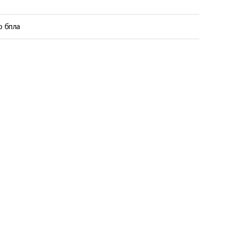
р бпла