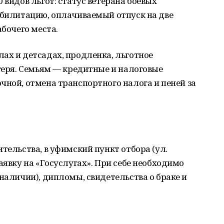
 видов льгот: статус ветерана боевых
абилитацию, оплачиваемый отпуск на две
абочего места.
ах и детсадах, продленка, льготное
агеря. Семьям — кредитные и налоговые
чной, отмена транспортного налога и пеней за
тельства, в уфимский пункт отбора (ул.
аявку на «Госуслугах». При себе необходимо
наличии), дипломы, свидетельства о браке и