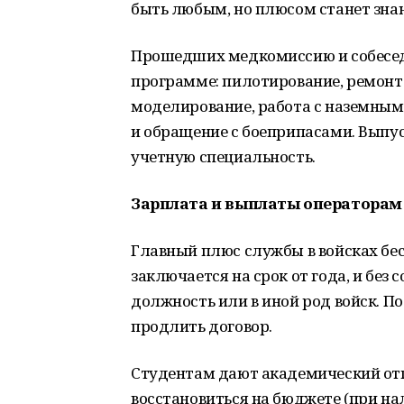
быть любым, но плюсом станет знан
Прошедших медкомиссию и собеседо
программе: пилотирование, ремонт 
моделирование, работа с наземным
и обращение с боеприпасами. Выпу
учетную специальность.
Зарплата и выплаты операторам
Главный плюс службы в войсках бе
заключается на срок от года, и без 
должность или в иной род войск. П
продлить договор.
Студентам дают академический отп
восстановиться на бюджете (при на