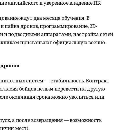
ие английского и уверенное владение ПК.
вание ждут два месяца обучения. В
и пайка дронов, программирование, 3D-
и и подводными аппаратами, настройка сетей
скникам присваивают официальную военно-
 дронов
спилотных систем — стабильность. Контракт
согласия бойцов нельзя перевести на другую
осле окончания срока можно уволиться или
уск, а после возвращения — возможность
личии мест).