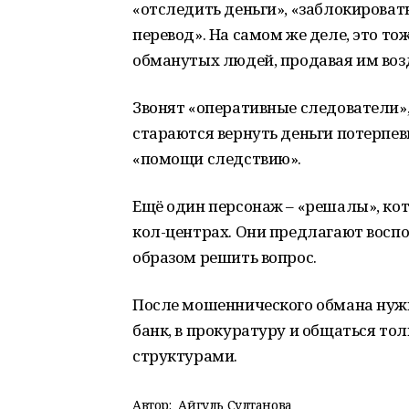
«отследить деньги», «заблокирова
перевод». На самом же деле, это т
обманутых людей, продавая им воз
Звонят «оперативные следователи»
стараются вернуть деньги потерпе
«помощи следствию».
Ещё один персонаж – «решалы», ко
кол-центрах. Они предлагают восп
образом решить вопрос.
После мошеннического обмана нужн
банк, в прокуратуру и общаться т
структурами.
Автор:
Айгуль Султанова