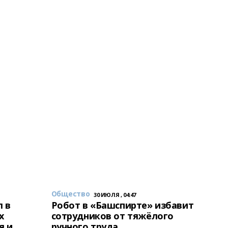
Общество
30 ИЮЛЯ , 04:47
 в
Робот в «Башспирте» избавит
х
сотрудников от тяжёлого
я и
ручного труда