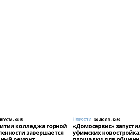
Новости
АВГУСТА , 06:15
30 ИЮЛЯ , 12:59
итии колледжа горной
«Домосервис» запустил
енности завершается
уфимских новостройка
ьный ремонт
площадки для общени