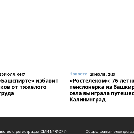
Новости
30 ИЮЛЯ , 04:47
28 ИЮЛЯ , 05:53
«Башспирте» избавит
«Ростелеком»: 76-летн
ков от тяжёлого
пенсионерка из башки
труда
села выиграла путешес
Калининград
льство о регистрации СМИ № ФС77-
Общественная электрогаз