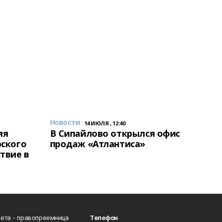
Новости
14 ИЮЛЯ , 12:40
яя
В Сипайлово открылся офис
рского
продаж «Атлантиса»
твие в
ета - правопреемница
Телефон