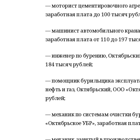
— моторист цементировочного агрег
заработная плата до 100 тысяч ру
— машинист автомобильного крана,
заработная плата от 110 до 197 тыс
— инженер по бурению, Октябрьский
184 тысяч рублей;
— помощник бурильщика эксплуата
нефть и газ, Октябрьский, ООО «Окт
рублей;
— механик по системам очистки бур
«Октябрьское УБР», заработная плат
— механик, занятый в производстве