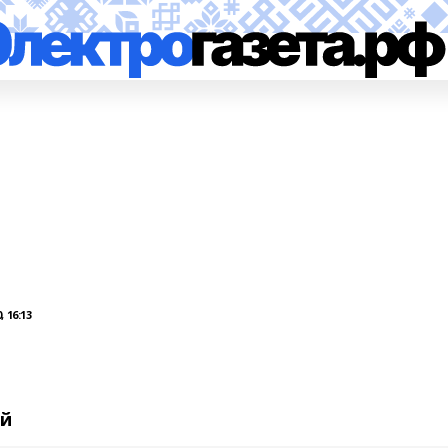
 16:13
ей