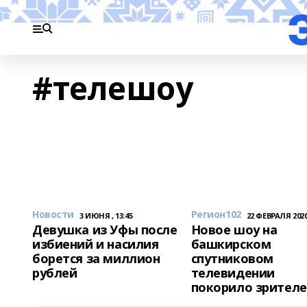
#телешоу
Новости
Регион102
3 ИЮНЯ , 13:45
22 ФЕВРАЛЯ 2020,
Девушка из Уфы после
Новое шоу на
избиений и насилия
башкирском
борется за миллион
спутниковом
рублей
телевидении
покорило зрител