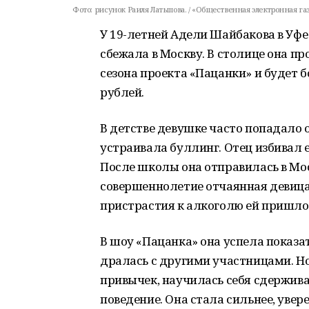
Фото:
рисунок Раиля Латыпова. / «Общественная электронная газ
У 19-летней Адели Шайбакова в Уфе
сбежала в Москву. В столице она пр
сезона проекта «Пацанки» и будет 
рублей.
В детстве девушке часто попадало о
устраивала буллинг. Отец избивал 
После школы она отправилась в Мос
совершеннолетие отчаянная девица 
пристрастия к алкоголю ей пришло
В шоу «Пацанка» она успела показа
дралась с другими участницами. Но
привычек, научилась себя сдержива
поведение. Она стала сильнее, увере