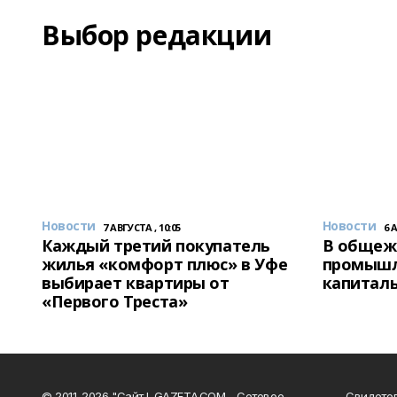
Выбор редакции
Новости
Новости
7 АВГУСТА , 10:05
6 
Каждый третий покупатель
В общеж
жилья «комфорт плюс» в Уфе
промышл
выбирает квартиры от
капитал
«Первого Треста»
© 2011-2026 "Сайт I-GAZETA.COM - Сетевое
Свидете