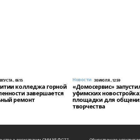
Новости
АВГУСТА , 06:15
30 ИЮЛЯ , 12:59
итии колледжа горной
«Домосервис» запустил
енности завершается
уфимских новостройка
ьный ремонт
площадки для общени
творчества
льство о регистрации СМИ № ФС77-
Общественная электрогаз