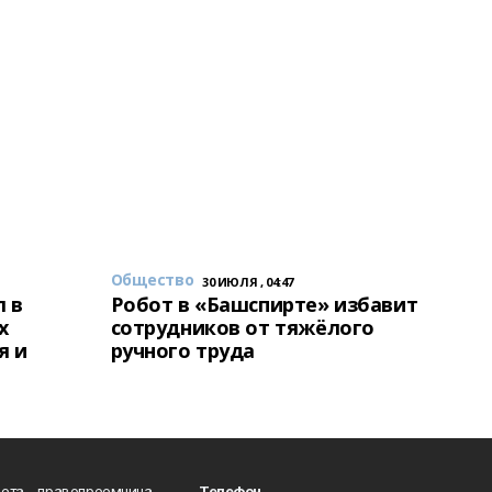
Общество
30 ИЮЛЯ , 04:47
 в
Робот в «Башспирте» избавит
х
сотрудников от тяжёлого
я и
ручного труда
ета - правопреемница
Телефон