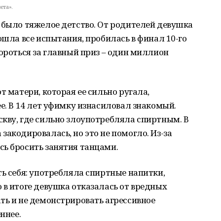
ета».
 было тяжелое детство. От родителей девушка
ошла все испытания, пробилась в финал 10-го
бороться за главный приз – один миллион
т матери, которая ее сильно ругала,
ее. В 14 лет уфимку изнасиловал знакомый.
кву, где сильно злоупотребляла спиртным. В
закодировалась, но это не помогло. Из-за
сь бросить занятия танцами.
ть себя: употребляла спиртные напитки,
 в итоге девушка отказалась от вредных
ть и не демонстрировать агрессивное
ннее.