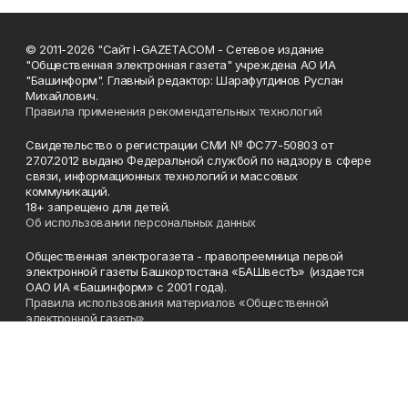
© 2011-2026 "Сайт I-GAZETA.COM - Сетевое издание
"Общественная электронная газета" учреждена АО ИА
"Башинформ". Главный редактор: Шарафутдинов Руслан
Михайлович.
Правила применения рекомендательных технологий
Свидетельство о регистрации СМИ № ФС77-50803 от
27.07.2012 выдано Федеральной службой по надзору в сфере
связи, информационных технологий и массовых
коммуникаций.
18+ запрещено для детей.
Об использовании персональных данных
Общественная электрогазета - правопреемница первой
электронной газеты Башкортостана «БАШвестЪ» (издается
ОАО ИА «Башинформ» с 2001 года).
Правила использования материалов «Общественной
электронной газеты»
Телефон
(347) 272-93-65, 273-32-62
Эл. почта