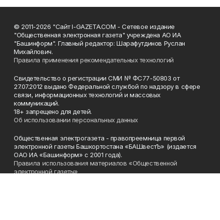
© 2011-2026 "Сайт I-GAZETA.COM - Сетевое издание
"Общественная электронная газета" учреждена АО ИА
"Башинформ". Главный редактор: Шарафутдинов Руслан
Михайлович.
Правила применения рекомендательных технологий
Свидетельство о регистрации СМИ № ФС77-50803 от
27.07.2012 выдано Федеральной службой по надзору в сфере
связи, информационных технологий и массовых
коммуникаций.
18+ запрещено для детей.
Об использовании персональных данных
Общественная электрогазета - правопреемница первой
электронной газеты Башкортостана «БАШвестЪ» (издается
ОАО ИА «Башинформ» с 2001 года).
Правила использования материалов «Общественной
электронной газеты»
Телефон
(347) 272-93-65, 273-32-62
Эл. почта