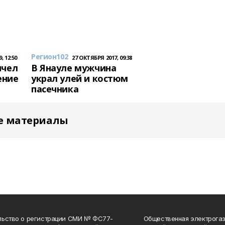
Регион102
, 12:50
27 ОКТЯБРЯ 2017, 09:38
пчел
В Янауле мужчина
ение
украл улей и костюм
пасечника
е материалы
льство о регистрации СМИ № ФС77-
Общественная электрогаз