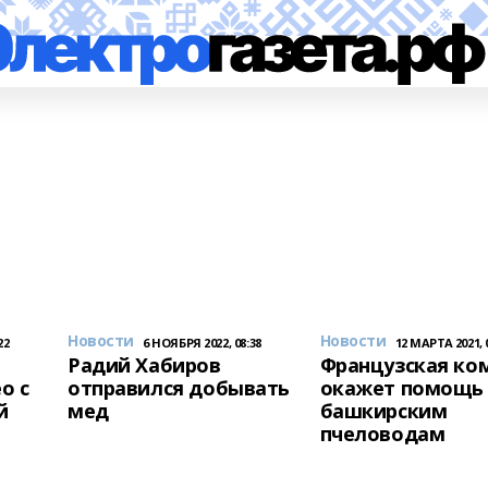
Новости
Новости
22
6 НОЯБРЯ 2022, 08:38
12 МАРТА 2021, 
Радий Хабиров
Французская ко
о с
отправился добывать
окажет помощь
й
мед
башкирским
пчеловодам