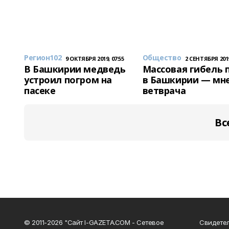
Регион102
Общество
9 ОКТЯБРЯ 2019, 07:55
2 СЕНТЯБРЯ 2019
В Башкирии медведь
Массовая гибель 
устроил погром на
в Башкирии — мн
пасеке
ветврача
Вс
© 2011-2026 "Сайт I-GAZETA.COM - Сетевое
Свидете