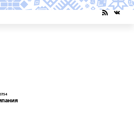
07:54
мпания