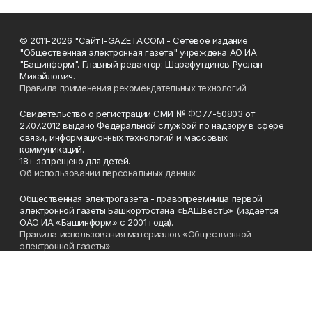
© 2011-2026 "Сайт I-GAZETA.COM - Сетевое издание
"Общественная электронная газета" учреждена АО ИА
"Башинформ". Главный редактор: Шарафутдинов Руслан
Михайлович.
Правила применения рекомендательных технологий
Свидетельство о регистрации СМИ № ФС77-50803 от
27.07.2012 выдано Федеральной службой по надзору в сфере
связи, информационных технологий и массовых
коммуникаций.
18+ запрещено для детей.
Об использовании персональных данных
Общественная электрогазета - правопреемница первой
электронной газеты Башкортостана «БАШвестЪ» (издается
ОАО ИА «Башинформ» с 2001 года).
Правила использования материалов «Общественной
электронной газеты»
Телефон
(347) 272-93-65, 273-32-62
Эл. почта