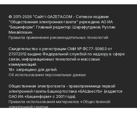
© 2011-2026 "Сайт I-GAZETA.COM - Сетевое издание
"Общественная электронная газета" учреждена АО ИА
"Башинформ". Главный редактор: Шарафутдинов Руслан
Михайлович.
Правила применения рекомендательных технологий
Свидетельство о регистрации СМИ № ФС77-50803 от
27.07.2012 выдано Федеральной службой по надзору в сфере
связи, информационных технологий и массовых
коммуникаций.
18+ запрещено для детей.
Об использовании персональных данных
Общественная электрогазета - правопреемница первой
электронной газеты Башкортостана «БАШвестЪ» (издается
ОАО ИА «Башинформ» с 2001 года).
Правила использования материалов «Общественной
электронной газеты»
Телефон
(347) 272-93-65, 273-32-62
Эл. почта