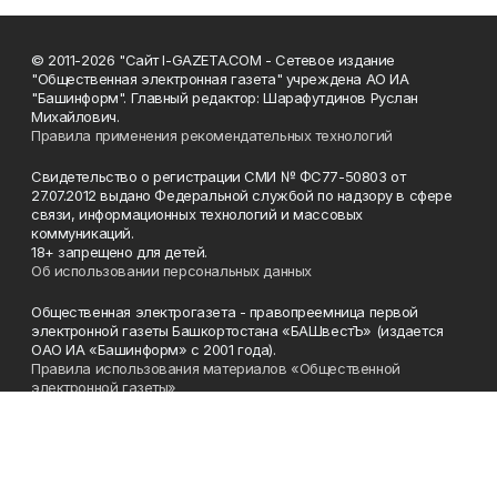
© 2011-2026 "Сайт I-GAZETA.COM - Сетевое издание
"Общественная электронная газета" учреждена АО ИА
"Башинформ". Главный редактор: Шарафутдинов Руслан
Михайлович.
Правила применения рекомендательных технологий
Свидетельство о регистрации СМИ № ФС77-50803 от
27.07.2012 выдано Федеральной службой по надзору в сфере
связи, информационных технологий и массовых
коммуникаций.
18+ запрещено для детей.
Об использовании персональных данных
Общественная электрогазета - правопреемница первой
электронной газеты Башкортостана «БАШвестЪ» (издается
ОАО ИА «Башинформ» с 2001 года).
Правила использования материалов «Общественной
электронной газеты»
Телефон
(347) 272-93-65, 273-32-62
Эл. почта