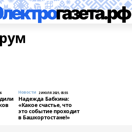
орум
Новости
6
2 ИЮЛЯ 2021, 05:55
адили
Надежда Бабкина:
ков
«Какое счастье, что
это событие проходит
в Башкортостане!»