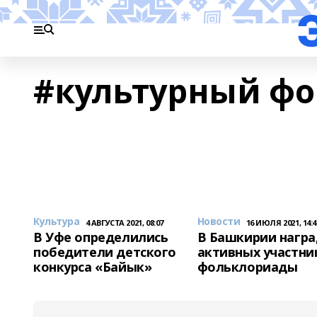
#культурный ф
Культура
Новости
4 АВГУСТА 2021, 08:07
16 ИЮЛЯ 2021, 14:4
В Уфе определились
В Башкирии нагр
победители детского
активных участни
конкурса «Байык»
фольклориады