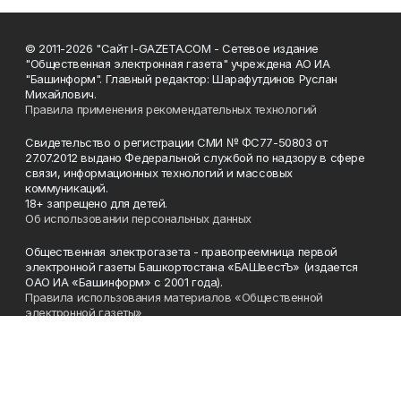
© 2011-2026 "Сайт I-GAZETA.COM - Сетевое издание
"Общественная электронная газета" учреждена АО ИА
"Башинформ". Главный редактор: Шарафутдинов Руслан
Михайлович.
Правила применения рекомендательных технологий
Свидетельство о регистрации СМИ № ФС77-50803 от
27.07.2012 выдано Федеральной службой по надзору в сфере
связи, информационных технологий и массовых
коммуникаций.
18+ запрещено для детей.
Об использовании персональных данных
Общественная электрогазета - правопреемница первой
электронной газеты Башкортостана «БАШвестЪ» (издается
ОАО ИА «Башинформ» с 2001 года).
Правила использования материалов «Общественной
электронной газеты»
Телефон
(347) 272-93-65, 273-32-62
Эл. почта